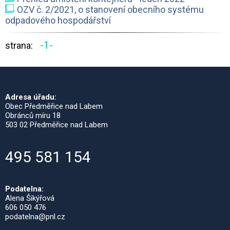
OZV č. 2/2021, o stanovení obecního systému
odpadového hospodářství
-1-
strana:
Adresa úřadu:
Obec Předměřice nad Labem
Obránců míru 18
503 02 Předměřice nad Labem
495 581 154
Podatelna:
Alena Šikýřová
606 050 476
podatelna@pnl.cz