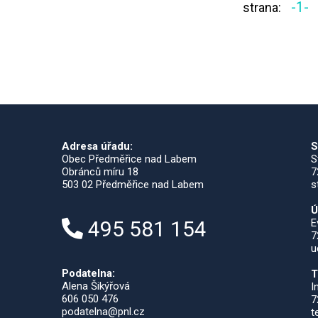
-1-
strana:
Adresa úřadu:
S
Obec Předměřice nad Labem
S
Obránců míru 18
7
503 02 Předměřice nad Labem
s
Ú
495 581 154
E
7
u
Podatelna:
T
Alena Šikýřová
I
606 050 476
7
podatelna@pnl.cz
t