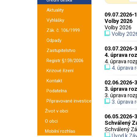
Aktuality
09.07.2026-
Vyhlášky
Volby 2026
Volby 2026
Zák. č. 106/1999
Volby 202
Odpady
03.07.2026-
Zastupitelstvo
4. úprava ro
Registr §159/2006
4. úprava roz
4. úprava 
Krizové řízení
Kontakt
02.06.2026-
3. úprava ro
Podatelna
3. úprava roz
Připravované investice
3. úprava 
Život v obci
06.05.2026-
O obci
Schválený Zá
Schválený Zá
Mobilní rozhlas
Úvod k Zá