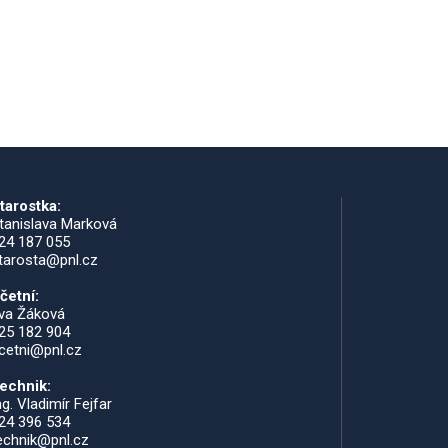
tarostka:
tanislava Marková
24 187 055
tarosta@pnl.cz
četní:
va Žáková
25 182 904
cetni@pnl.cz
echnik:
ng. Vladimír Fejfar
24 396 534
echnik@pnl.cz