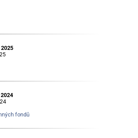
 2025
025
 2024
024
ěnných fondů