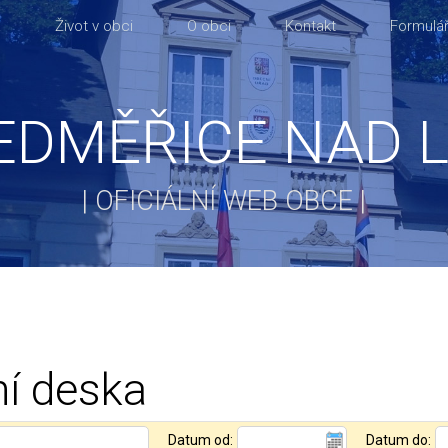
a
Život v obci
O obci
Kontakt
Formulář
EDMĚŘICE NAD 
| OFICIÁLNÍ WEB OBCE |
í deska
Datum od:
Datum do: