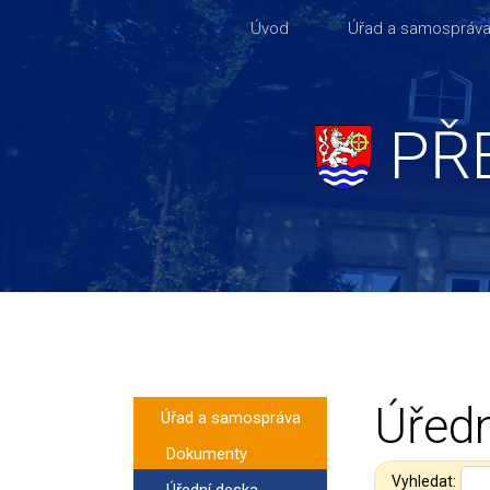
Úvod
Úřad a samospráv
PŘ
Úředn
Úřad a samospráva
Dokumenty
Vyhledat:
Úřední deska