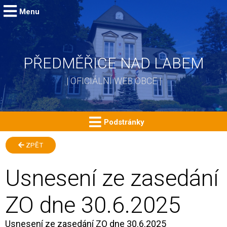
Menu
PŘEDMĚŘICE NAD LABEM
| OFICIÁLNÍ WEB OBCE |
Podstránky
ZPĚT
Usnesení ze zasedání
ZO dne 30.6.2025
Usnesení ze zasedání ZO dne 30.6.2025