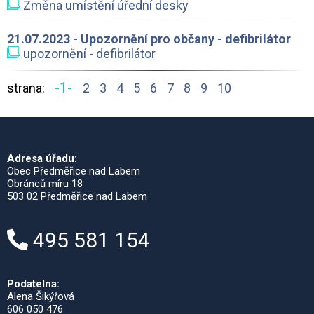
Změna umístění úřední desky
21.07.2023 - Upozornění pro občany - defibrilátor
upozornění - defibrilátor
-1-
strana:
2
3
4
5
6
7
8
9
10
Adresa úřadu:
Obec Předměřice nad Labem
Obránců míru 18
503 02 Předměřice nad Labem
495 581 154
Podatelna:
Alena Šikýřová
606 050 476