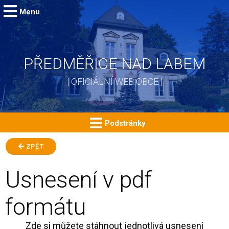
Menu
PŘEDMĚŘICE NAD LABEM
| OFICIÁLNÍ WEB OBCE |
Podstránky
ZPĚT
Usnesení v pdf
formátu
Zde si můžete stáhnout jednotlivá usnesení