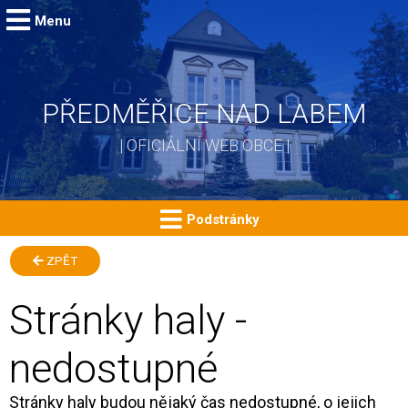
Menu
PŘEDMĚŘICE NAD LABEM
| OFICIÁLNÍ WEB OBCE |
Podstránky
ZPĚT
Stránky haly -
nedostupné
Stránky haly budou nějaký čas nedostupné, o jejich