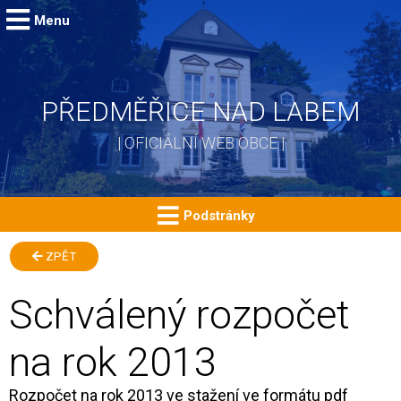
Menu
PŘEDMĚŘICE NAD LABEM
| OFICIÁLNÍ WEB OBCE |
Podstránky
ZPĚT
Schválený rozpočet
na rok 2013
Rozpočet na rok 2013 ve stažení ve formátu pdf