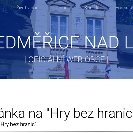
a
Život v obci
O obci
Kontakt
Formulář
EDMĚŘICE NAD 
| OFICIÁLNÍ WEB OBCE |
nka na "Hry bez hranic
Hry bez hranic'