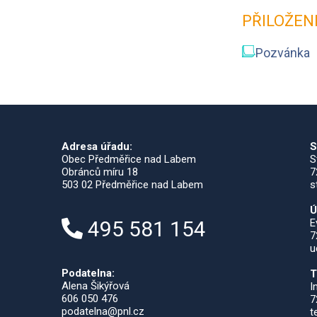
PŘILOŽEN
Pozvánka
Adresa úřadu:
S
Obec Předměřice nad Labem
S
Obránců míru 18
7
503 02 Předměřice nad Labem
s
Ú
495 581 154
E
7
u
Podatelna:
T
Alena Šikýřová
I
606 050 476
7
podatelna@pnl.cz
t