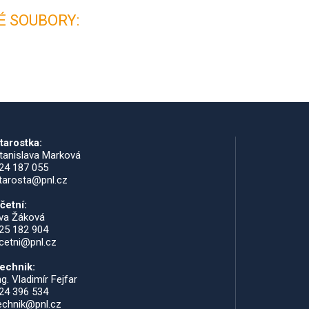
É SOUBORY:
tarostka:
tanislava Marková
24 187 055
tarosta@pnl.cz
četní:
va Žáková
25 182 904
cetni@pnl.cz
echnik:
ng. Vladimír Fejfar
24 396 534
echnik@pnl.cz