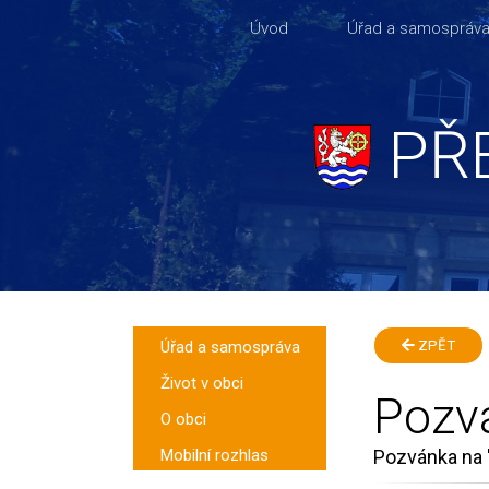
Úvod
Úřad a samospráv
PŘ
Úřad a samospráva
ZPĚT
Život v obci
Pozvá
O obci
Mobilní rozhlas
Pozvánka na '